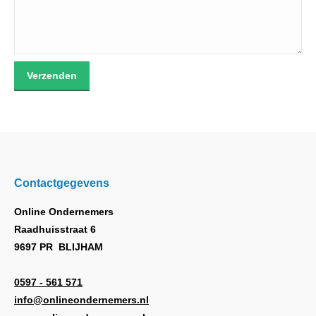
veld
leeg
te
laten.
Contactgegevens
Online Ondernemers
Raadhuisstraat 6
9697 PR BLIJHAM
0597 - 561 571
info@onlineondernemers.nl