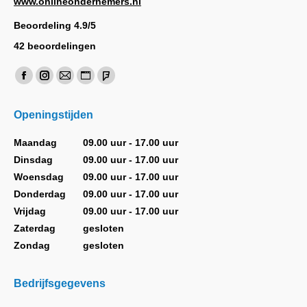
www.onlineondernemers.nl
Beoordeling
4.9
/
5
42
beoordelingen
Vind ons op:
Facebook
Instagram
Mail
Website
Foursquare
page
page
page
page
page
Openingstijden
opens
opens
opens
opens
opens
in
in
in
in
in
Maandag
09.00 uur - 17.00 uur
new
new
new
new
new
Dinsdag
09.00 uur - 17.00 uur
window
window
window
window
window
Woensdag
09.00 uur - 17.00 uur
Donderdag
09.00 uur - 17.00 uur
Vrijdag
09.00 uur - 17.00 uur
Zaterdag
gesloten
Zondag
gesloten
Bedrijfsgegevens