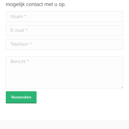
mogelijk contact met u op.
Gelieve
dit
veld
leeg
te
laten.