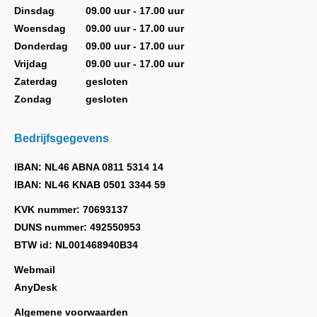
new
new
new
new
new
Dinsdag
09.00 uur - 17.00 uur
window
window
window
window
window
Woensdag
09.00 uur - 17.00 uur
Donderdag
09.00 uur - 17.00 uur
Vrijdag
09.00 uur - 17.00 uur
Zaterdag
gesloten
Zondag
gesloten
Bedrijfsgegevens
IBAN: NL46 ABNA 0811 5314 14
IBAN: NL46 KNAB 0501 3344 59
KVK nummer: 70693137
DUNS nummer: 492550953
BTW id: NL001468940B34
Webmail
AnyDesk
Algemene voorwaarden