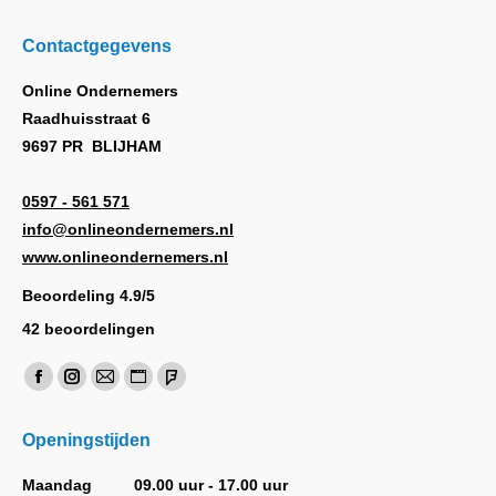
Contactgegevens
Online Ondernemers
Raadhuisstraat 6
9697 PR BLIJHAM
0597 - 561 571
info@onlineondernemers.nl
www.onlineondernemers.nl
Beoordeling
4.9
/
5
42
beoordelingen
Vind ons op:
Facebook
Instagram
Mail
Website
Foursquare
page
page
page
page
page
Openingstijden
opens
opens
opens
opens
opens
in
in
in
in
in
Maandag
09.00 uur - 17.00 uur